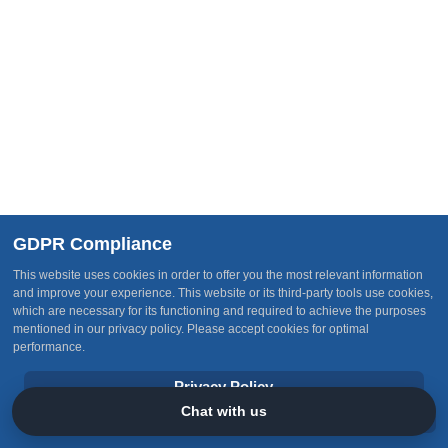
ΑνΑΔ
Φραντζέσκα Σωτηρίου
Ευεξία & Προσωπική Ανάπτυξη
Read More
Νυφικό Μακιγιάζ
GDPR Compliance
ΑνΑΔ
Φραντζέσκα Σωτηρίου
This website uses cookies in order to offer you the most relevant information
and improve your experience. This website or its third-party tools use cookies,
Ευεξία & Προσωπική Ανάπτυξη
which are necessary for its functioning and required to achieve the purposes
mentioned in our privacy policy. Please accept cookies for optimal
performance.
Read More
Privacy Policy
Chat with us
Accept
Αποτελεσματική Διαχείριση του